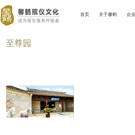
首页
关于馨鹤
企
至尊园